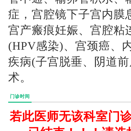
症，宫腔镜下子宫内膜
宫产瘢痕妊娠、宫腔粘
(HPV感染)、宫颈癌
疾病(子宫脱垂、阴道
术。
门诊时间
若此医师无该科室门