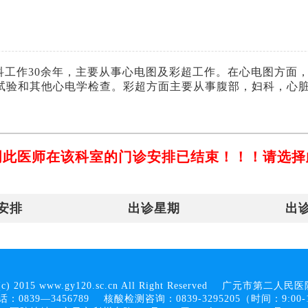
科工作30余年，主要从事心电图及彩超工作。在心电图方面
试验和其他心电学检查。彩超方面主要从事腹部，妇科，心
明此医师在该科室的门诊安排已结束！！！请选择
安排
出诊星期
出
(c) 2015 www.gy120.sc.cn All Right Reserved
广元市第二人民医
：0839—3456789
核酸检测咨询：0839-3295205（时间：9:00-1