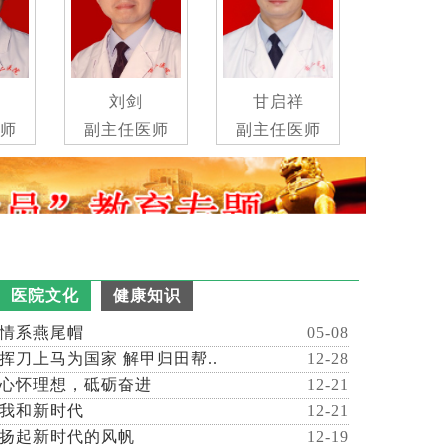
刘剑
甘启祥
吴大鹏
副主任医师
副主任医师
副主任医师
医院文化
健康知识
情系燕尾帽
05-08
挥刀上马为国家 解甲归田帮..
12-28
心怀理想，砥砺奋进
12-21
我和新时代
12-21
扬起新时代的风帆
12-19