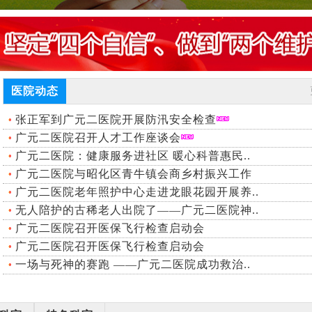
医院动态
张正军到广元二医院开展防汛安全检查
广元二医院召开人才工作座谈会
广元二医院：健康服务进社区 暖心科普惠民..
广元二医院与昭化区青牛镇会商乡村振兴工作
广元二医院老年照护中心走进龙眼花园开展养..
无人陪护的古稀老人出院了——广元二医院神..
广元二医院召开医保飞行检查启动会
广元二医院召开医保飞行检查启动会
一场与死神的赛跑 ——广元二医院成功救治..
广元市第二人民医院召开“迎大运 保安全”专题
工作会议