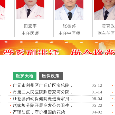
田宏宇
张德邦
黄育政
主任医师
主任中医师
副主任医师
医护天地
医保政策
6
广元市利州区广旺矿区宝轮院..
05-12
4
市第二人民医院到唐家河分院..
01-14
2
旺苍县妇幼保健院走进唐家河..
08-04
7
赵家坝分院开展突发公共卫生..
05-22
7
严谨防疫，守护祖国的花朵
04-02